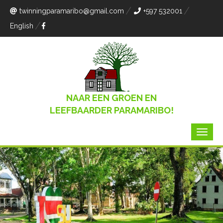
twinningparamaribo
@gmail.com
+597 532001
English
NAAR EEN GROEN EN
LEEFBAARDER PARAMARIBO!