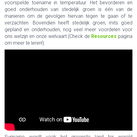
voorspelde toename in temperatuur. Het bevorderen en
goed onderhouden van stedelijk groen is één van de
manieren om de gevolgen hiervan tegen te gaan of te
verzachten. Bovendien heeft stedelijk groen, mits goed
gepland en onderhouden, nog veel meer voordelen voor
ons welzijn en onze welvaart (Check de
Resources
pagina
om meer te leren!).
Suriname wordt vaak het groenste land ter wereld